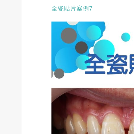
全瓷貼片案例7